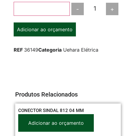
-
+
Adicionar ao carrinho
Adicionar ao orçamento
REF
36149
Categoria
Uehara Elétrica
Produtos Relacionados
CONECTOR SINDAL 812 04 MM
CO
22
Adicionar ao orçamento