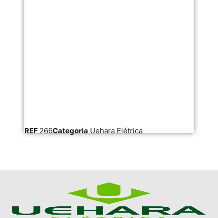
REF
266
Categoria
Uehara Elétrica
RE