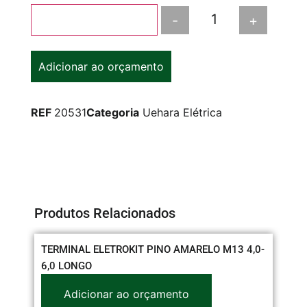
-
+
Adicionar ao carrinho
Adicionar ao orçamento
REF
20531
Categoria
Uehara Elétrica
Produtos Relacionados
TERMINAL ELETROKIT PINO AMARELO M13 4,0-
CO
6,0 LONGO
3/
Adicionar ao orçamento