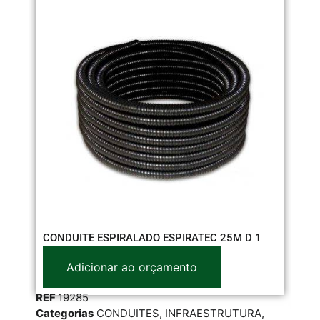
AB
CONDUITE ESPIRALADO ESPIRATEC 25M D 1
T 
Adicionar ao orçamento
REF
19285
RE
Categorias
CONDUITES
,
INFRAESTRUTURA
,
Cat