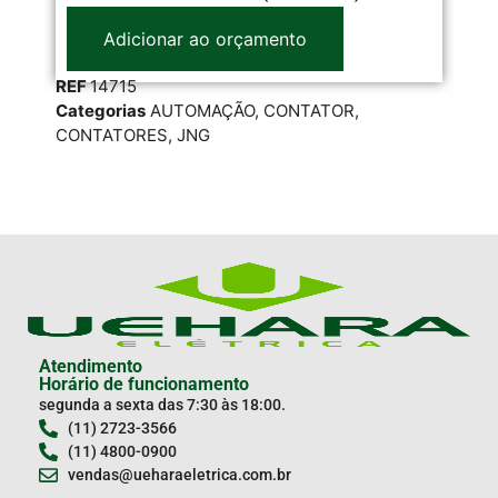
22
Adicionar ao orçamento
REF
14715
RE
Categorias
AUTOMAÇÃO
,
CONTATOR
,
Cat
CONTATORES
,
JNG
CO
Atendimento
Horário de funcionamento
segunda a sexta das 7:30 às 18:00.
(11) 2723-3566
(11) 4800-0900
vendas@ueharaeletrica.com.br