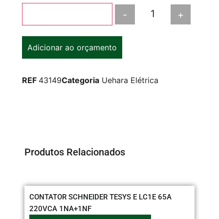
-
+
Adicionar ao carrinho
Adicionar ao orçamento
REF
43149
Categoria
Uehara Elétrica
Produtos Relacionados
CONTATOR SCHNEIDER TESYS E LC1E 65A
BA
220VCA 1NA+1NF