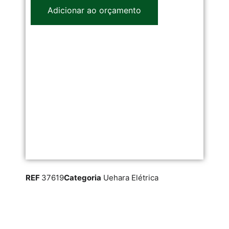
Adicionar ao orçamento
REF
37619
Categoria
Uehara Elétrica
RE