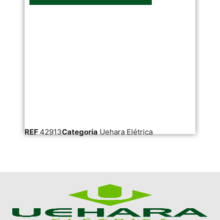
REF
42913
Categoria
Uehara Elétrica
RE