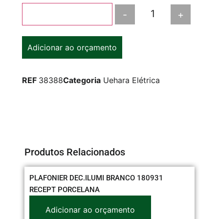
-
+
Adicionar ao carrinho
Adicionar ao orçamento
REF
38388
Categoria
Uehara Elétrica
Produtos Relacionados
PLAFONIER DEC.ILUMI BRANCO 180931
CO
RECEPT PORCELANA
Adicionar ao orçamento