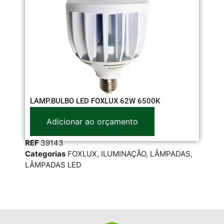
LÂ
LAMP.BULBO LED FOXLUX 62W 6500K
65
Adicionar ao orçamento
REF
39143
RE
Categorias
FOXLUX
,
ILUMINAÇÃO
,
LÂMPADAS
,
Cat
LÂMPADAS LED
LÂM