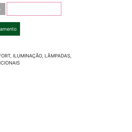
+
Adicionar ao carrinho
çamento
FORT
,
ILUMINAÇÃO
,
LÂMPADAS
,
CIONAIS