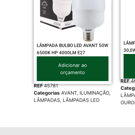
LÂMPADA BULBO LED OUR
MPADA BULBO LED AVANT 50W
30,0W BIV 6500K E27 203
0K HP 4000LM E27
Adicionar ao
Adicionar ao
orçamento
orçamento
REF
46716
45781
Categorias
ILUMINAÇÃO
,
gorias
AVANT
,
ILUMINAÇÃO
,
LÂMPADAS
,
LÂMPADAS 
PADAS
,
LÂMPADAS LED
OUROLUX