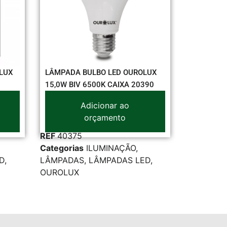
A BULBO LED OUROLUX
LÂMPADA FLUOR.PHILIPS 20W
IV 6500K CAIXA 20390
T10 (25)
Adicionar ao
Adicionar ao
orçamento
orçamento
75
REF
38259
as
ILUMINAÇÃO
,
Categorias
ILUMINAÇÃO
,
AS
,
LÂMPADAS LED
,
LÂMPADAS
,
LÂMPADAS
X
TRADICIONAIS
,
PHILIPS