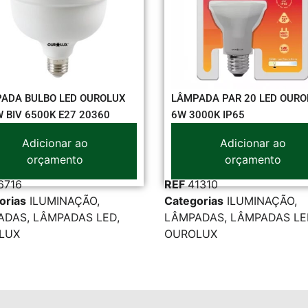
OLUX
LÂMPADA PAR 20 LED OUROLUX
LÂMPAD
60
6W 3000K IP65
15,0W B
Adicionar ao
orçamento
REF
41310
REF
403
Categorias
ILUMINAÇÃO
,
Categori
LED
,
LÂMPADAS
,
LÂMPADAS LED
,
LÂMPAD
OUROLUX
OUROLU