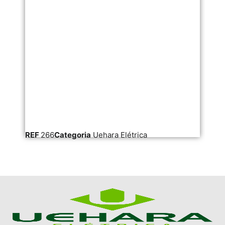
REF
266
Categoria
Uehara Elétrica
RE