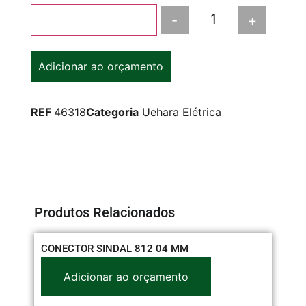
-
+
Adicionar ao carrinho
Adicionar ao orçamento
REF
46318
Categoria
Uehara Elétrica
Produtos Relacionados
CONECTOR SINDAL 812 04 MM
CO
Adicionar ao orçamento