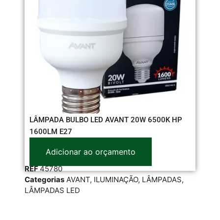
LÂMPADA BULBO LED AVANT 20W 6500K HP
RE
1600LM E27
37
Adicionar ao orçamento
REF
45780
RE
Categorias
AVANT
,
ILUMINAÇÃO
,
LÂMPADAS
,
Cat
LÂMPADAS LED
EXT