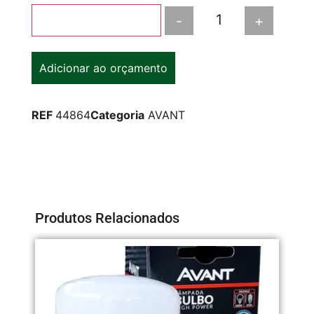
-
+
Adicionar ao carrinho
Adicionar ao orçamento
REF
44864
Categoria
AVANT
Produtos Relacionados