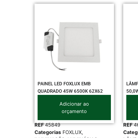
LUM
MB
LÂMPADA BULBO LED OUROLUX
LUM
K 62X62
50,0W BIV 6500K E27 20370
REF
ao
Adicionar ao
o
orçamento
REF
46718
REF
Categorias
ILUMINAÇÃO
,
Cate