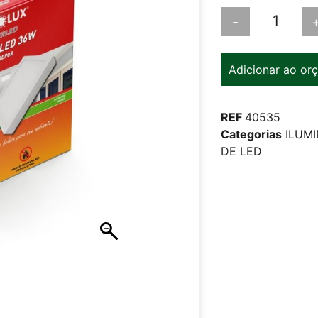
-
Adicionar ao or
REF
40535
Categorias
ILUM
DE LED