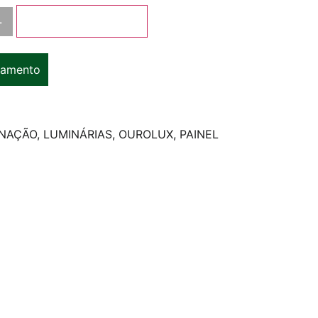
+
Adicionar ao carrinho
çamento
INAÇÃO
,
LUMINÁRIAS
,
OUROLUX
,
PAINEL