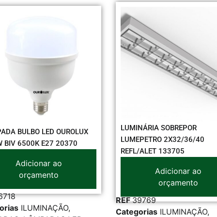
INÁRIA SOBREPOR
LÂMPADA TUBOLED GLASS
EPETRO 2X32/36/40
AVANT T8 18W 6500K 185
L/ALET 133705
Adicionar ao
Adicionar ao
orçamento
orçamento
39769
REF
45543
gorias
ILUMINAÇÃO
,
Categorias
AVANT
,
ILUM