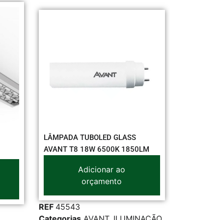
LÂMPADA TUBOLED GLASS
LÂMPAD
OUROLUX HO 40W 6500K 1L
OUROLUX
0LM
Adicionar ao
orçamento
REF
40735
REF
420
Categorias
ILUMINAÇÃO
,
Categori
INAÇÃO
,