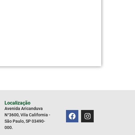
LÂMPADA B
Adici
REF
45780
C
Localização
Avenida Aricanduva
N°3600, Vila California -
São Paulo, SP 03490-
000.