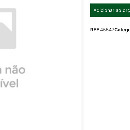
Adicionar ao or
REF
45547
Catego