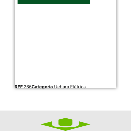
REF
266
Categoria
Uehara Elétrica
RE