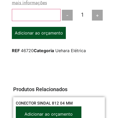
mais informações
-
+
Adicionar ao carrinho
Adicionar ao orçamento
REF
46720
Categoria
Uehara Elétrica
Produtos Relacionados
CONECTOR SINDAL 812 04 MM
CO
Adicionar ao orçamento