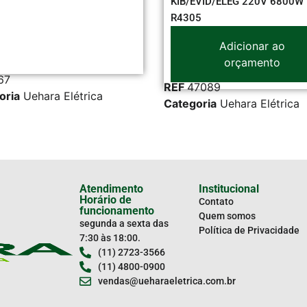
KIB/EVID/ELEG 220V 6800W V.L
R4305
Adicionar ao
orçamento
REF
3
REF
47089
ica
Categ
Categoria
Uehara Elétrica
Atendimento
Institucional
Horário de
Contato
funcionamento
Quem somos
segunda a sexta das
Política de Privacidade
7:30 às 18:00.
(11) 2723-3566
(11) 4800-0900
vendas@ueharaeletrica.com.br