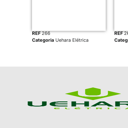
EF
266
REF
267
ategoria
Uehara Elétrica
Categoria
Uehara Elétr