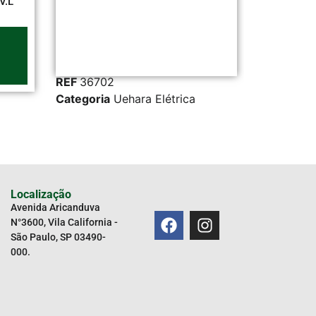
6702
REF
5355
oria
Uehara Elétrica
Categoria
Uehara Elétrica
Localização
Avenida Aricanduva
N°3600, Vila California -
São Paulo, SP 03490-
000.