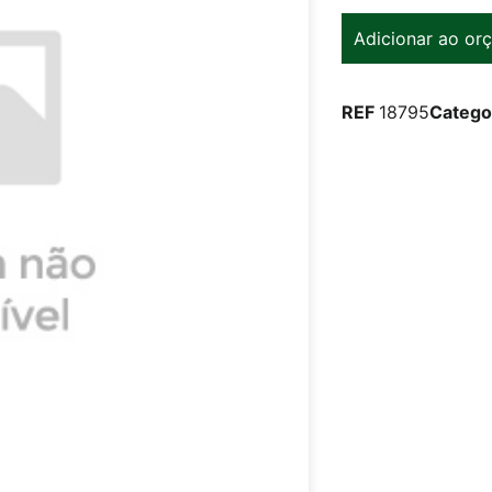
Adicionar ao or
REF
18795
Catego