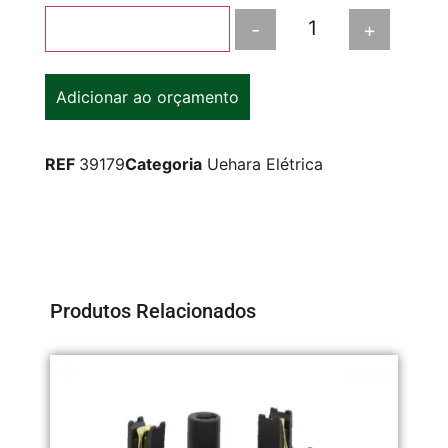
-
+
Adicionar ao carrinho
Adicionar ao orçamento
REF
39179
Categoria
Uehara Elétrica
Produtos Relacionados
BA