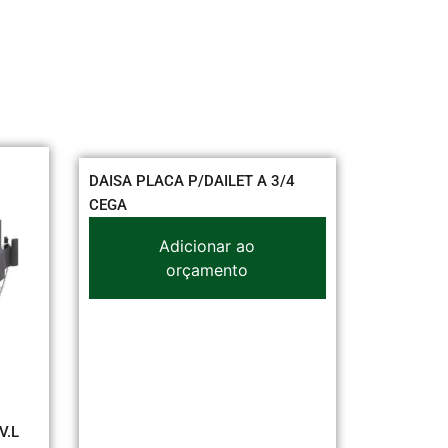
DAISA PLACA P/DAILET A 3/4
CABO FLEX MEGAM
CEGA
BRANCO
Adicionar ao
Adiciona
orçamento
orçame