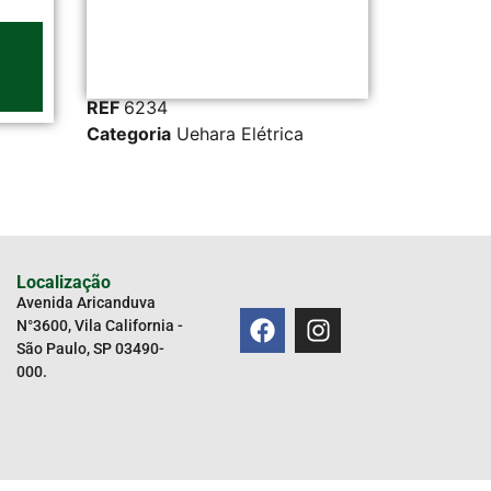
REF
6234
REF
32631
Categoria
Uehara Elétrica
Categoria
Uehara E
Localização
Avenida Aricanduva
N°3600, Vila California -
São Paulo, SP 03490-
000.