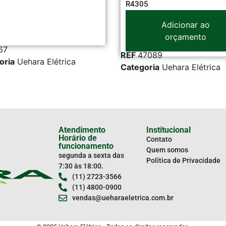
R4305
Adicionar ao
orçamento
REF
47089
ara Elétrica
Categoria
Uehara Elétrica
Atendimento
Institucional
Horário de
Contato
funcionamento
Quem somos
segunda a sexta das
Política de Privacidade
7:30 às 18:00.
(11) 2723-3566
(11) 4800-0900
vendas@ueharaeletrica.com.br