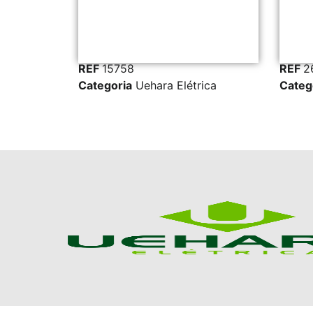
REF
15758
REF
267
Categoria
Uehara Elétrica
Categoria
Ueh