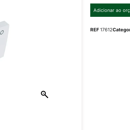
Adicionar ao or
REF
17612
Categor