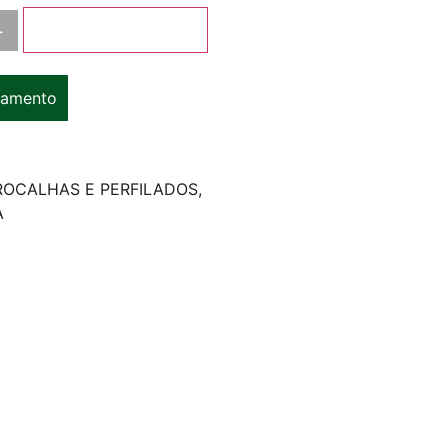
+
Adicionar ao carrinho
çamento
ROCALHAS E PERFILADOS
,
A