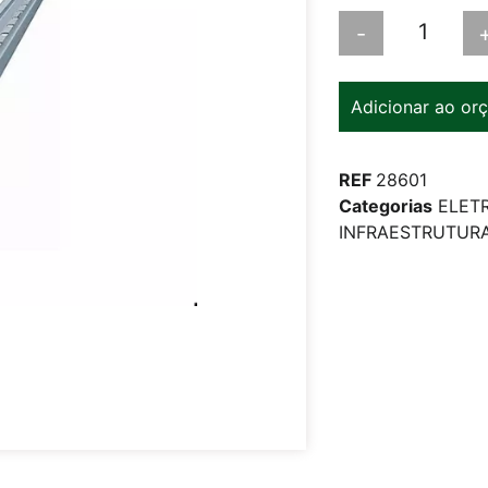
-
Adicionar ao or
REF
28601
Categorias
ELET
INFRAESTRUTUR