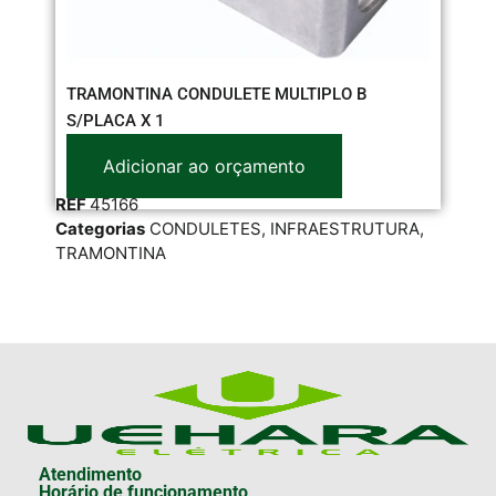
TRAMONTINA CONDULETE MULTIPLO B
EL
S/PLACA X 1
Adicionar ao orçamento
RE
REF
45166
Cat
Categorias
CONDULETES
,
INFRAESTRUTURA
,
INF
TRAMONTINA
Atendimento
Horário de funcionamento