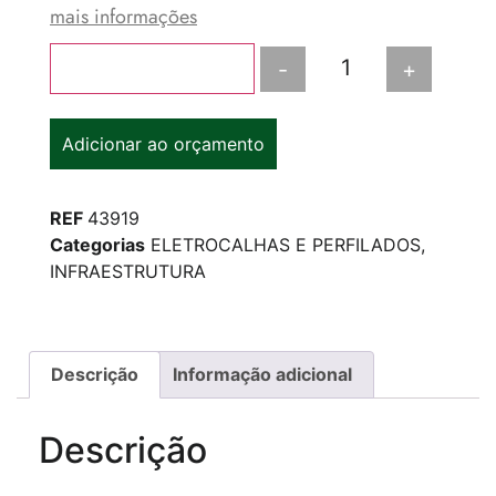
mais informações
-
+
Adicionar ao carrinho
Adicionar ao orçamento
REF
43919
Categorias
ELETROCALHAS E PERFILADOS
,
INFRAESTRUTURA
Descrição
Informação adicional
Descrição