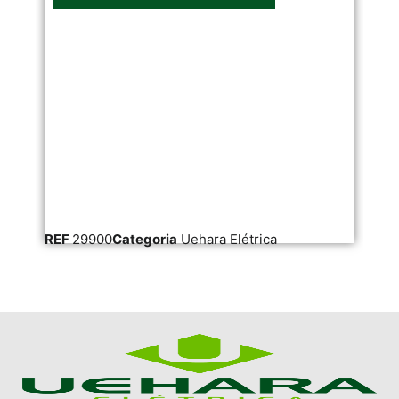
REF
29900
Categoria
Uehara Elétrica
RE