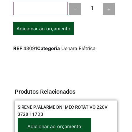
-
+
Adicionar ao carrinho
Adicionar ao orçamento
REF
43091
Categoria
Uehara Elétrica
Produtos Relacionados
SIRENE P/ALARME DNI MEC ROTATIVO 220V
PL
3720 117DB
RE
Adicionar ao orçamento