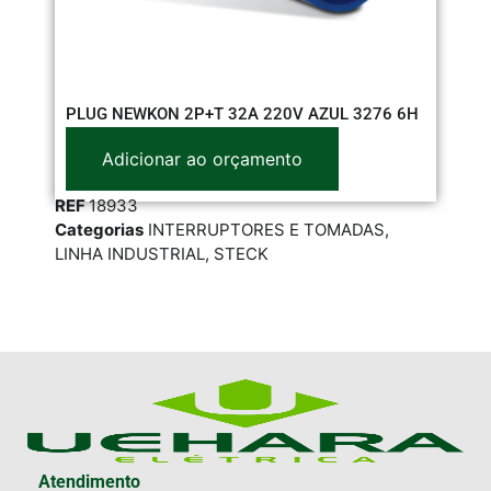
CO
PLUG NEWKON 2P+T 32A 220V AZUL 3276 6H
07
Adicionar ao orçamento
REF
18933
RE
Categorias
INTERRUPTORES E TOMADAS
,
Cat
LINHA INDUSTRIAL
,
STECK
INT
Atendimento