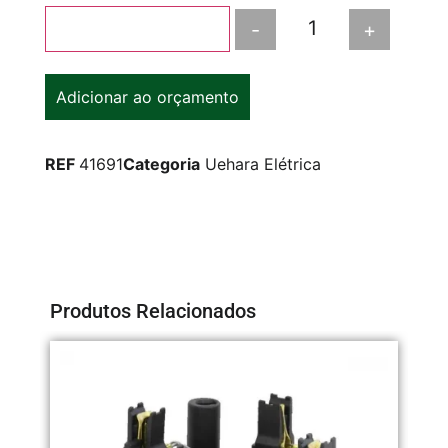
-
+
Adicionar ao carrinho
Adicionar ao orçamento
REF
41691
Categoria
Uehara Elétrica
Produtos Relacionados
CO
3/