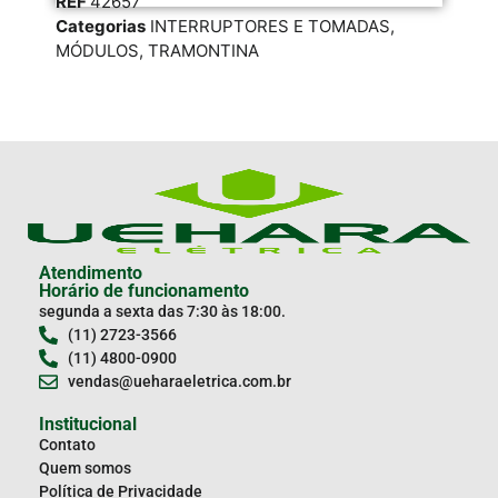
REF
42657
RE
Categorias
INTERRUPTORES E TOMADAS
,
Cat
MÓDULOS
,
TRAMONTINA
LIN
Atendimento
Horário de funcionamento
segunda a sexta das 7:30 às 18:00.
(11) 2723-3566
(11) 4800-0900
vendas@ueharaeletrica.com.br
Institucional
Contato
Quem somos
Política de Privacidade