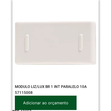
MODULO LIZ/LUX BR 1 INT PARALELO 10A
TO
57115008
AZ
Adicionar ao orçamento