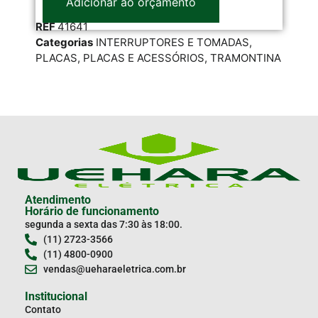
Adicionar ao orçamento
RE
REF
41641
Cat
Categorias
INTERRUPTORES E TOMADAS
,
LIN
PLACAS
,
PLACAS E ACESSÓRIOS
,
TRAMONTINA
Atendimento
Horário de funcionamento
segunda a sexta das 7:30 às 18:00.
(11) 2723-3566
(11) 4800-0900
vendas@ueharaeletrica.com.br
Institucional
Contato