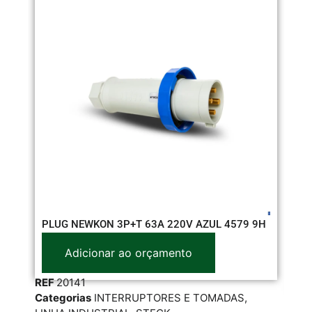
MO
PLUG NEWKON 3P+T 63A 220V AZUL 4579 9H
61
Adicionar ao orçamento
REF
20141
RE
Categorias
INTERRUPTORES E TOMADAS
,
Cat