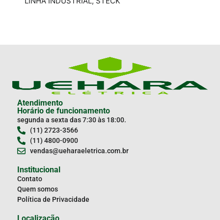
LINHA INDUSTRIAL
,
STECK
LEG
Atendimento
Horário de funcionamento
segunda a sexta das 7:30 às 18:00.
(11) 2723-3566
(11) 4800-0900
vendas@ueharaeletrica.com.br
Institucional
Contato
Quem somos
Política de Privacidade
Localização