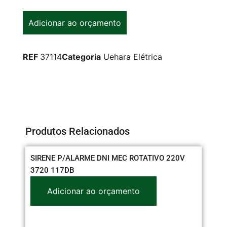
Adicionar ao orçamento
REF
37114
Categoria
Uehara Elétrica
Produtos Relacionados
SIRENE P/ALARME DNI MEC ROTATIVO 220V
CO
3720 117DB
Adicionar ao orçamento