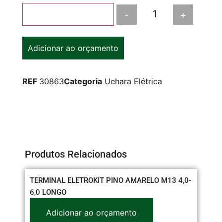
-
+
Adicionar ao carrinho
Adicionar ao orçamento
REF
30863
Categoria
Uehara Elétrica
Produtos Relacionados
TERMINAL ELETROKIT PINO AMARELO M13 4,0-
SI
6,0 LONGO
37
Adicionar ao orçamento