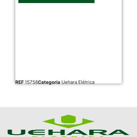
REF
15758
Categoria
Uehara Elétrica
RE