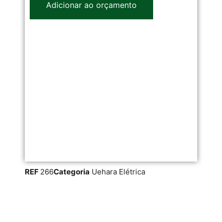
Adicionar ao orçamento
REF
266
Categoria
Uehara Elétrica
RE