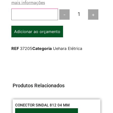
mais informações
-
+
Adicionar ao carrinho
Adicionar ao orçamento
REF
37205
Categoria
Uehara Elétrica
Produtos Relacionados
CONECTOR SINDAL 812 04 MM
PL
RE