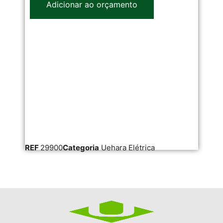
Adicionar ao orçamento
REF
29900
Categoria
Uehara Elétrica
RE