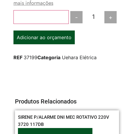
mais informações
-
+
Adicionar ao carrinho
Adicionar ao orçamento
REF
37199
Categoria
Uehara Elétrica
Produtos Relacionados
SIRENE P/ALARME DNI MEC ROTATIVO 220V
PL
3720 117DB
RE