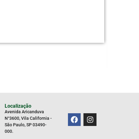
RESISTENCI
Adici
REF
47089
C
Localização
Avenida Aricanduva
N°3600, Vila California -
São Paulo, SP 03490-
000.