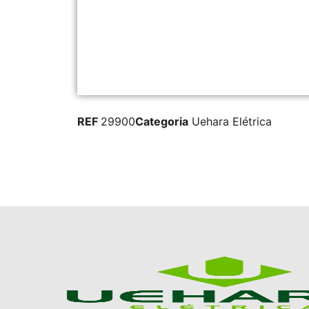
REF
29900
Categoria
Uehara Elétrica