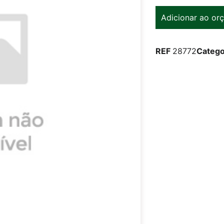
Adicionar ao or
REF
28772
Catego