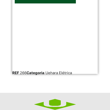
REF
266
Categoria
Uehara Elétrica
RE