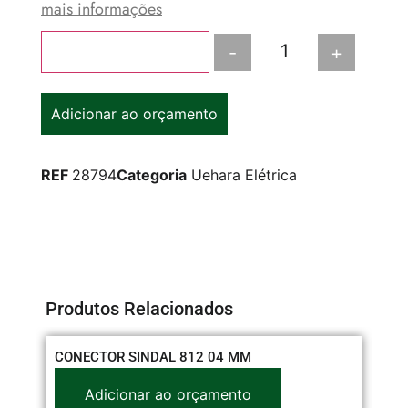
mais informações
-
+
Adicionar ao carrinho
Adicionar ao orçamento
REF
28794
Categoria
Uehara Elétrica
Produtos Relacionados
CONECTOR SINDAL 812 04 MM
PL
RE
Adicionar ao orçamento