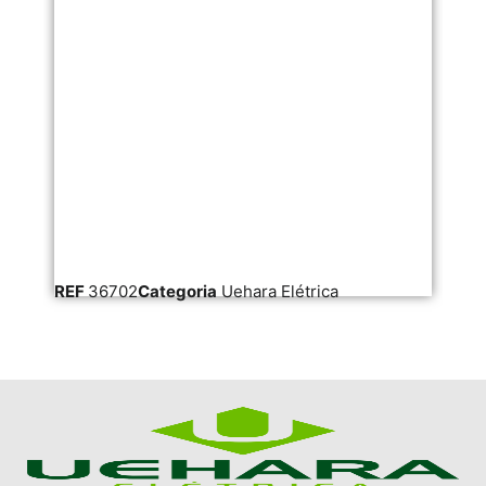
REF
36702
Categoria
Uehara Elétrica
RE