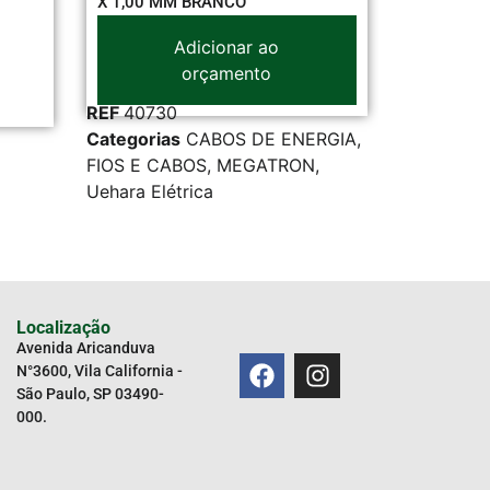
BRANCO
icionar ao
rçamento
ABOS DE ENERGIA
,
REF
32631
S
,
MEGATRON
,
Categoria
Uehara Elétrica
ca
Localização
Avenida Aricanduva
N°3600, Vila California -
São Paulo, SP 03490-
000.