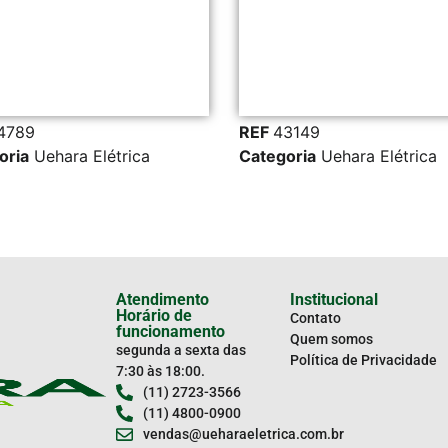
X 1,00 MM 
Ad
o
REF
40730
Categorias
C
REF
43149
FIOS E CABO
Categoria
Uehara Elétrica
Uehara Elétri
Atendimento
Institucional
Horário de
Contato
funcionamento
Quem somos
segunda a sexta das
Política de Privacidade
7:30 às 18:00.
(11) 2723-3566
(11) 4800-0900
vendas@ueharaeletrica.com.br