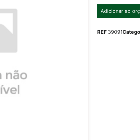
Adicionar ao or
REF
39091
Catego