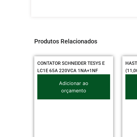
Produtos Relacionados
R SCHNEIDER TESYS E
HASTE TERRA OLIVO 1/2 X 2,40
5A 220VCA 1NA+1NF
(11,00MM)
Adicionar ao
Adicionar ao
orçamento
orçamento