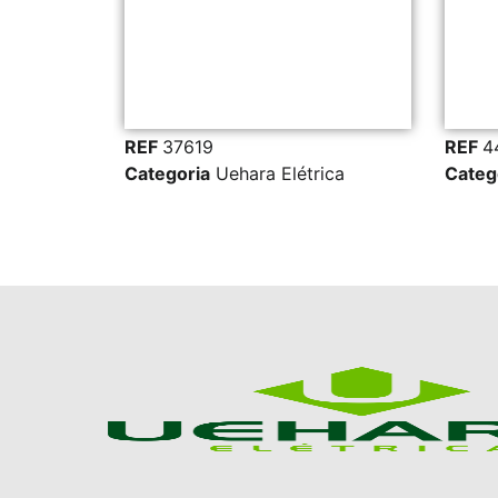
19
REF
44789
a
Uehara Elétrica
Categoria
Uehara Elétrica