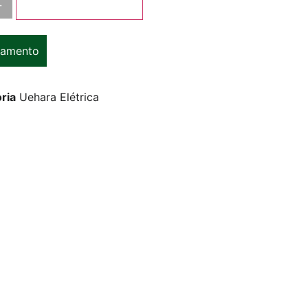
+
Adicionar ao carrinho
çamento
ria
Uehara Elétrica