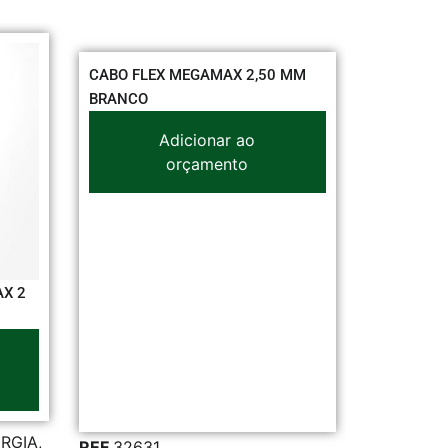
50 MM
CABO FLEX MEGAMAX 4,00 MM
LUMINÁ
VERMELHO
28/32
Adicionar ao
orçamento
REF
32641
REF
38