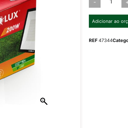
-
Adicionar ao or
REF
47344
Catego