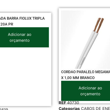
CABO FLEX MEGAMAX 2,
BRANCO
Adicionar ao
orçamento
ORDAO PARALELO MEGAMAX 2
 1,00 MM BRANCO
Adicionar ao
orçamento
F
40730
egorias
CABOS DE ENERGIA
,
REF
32631