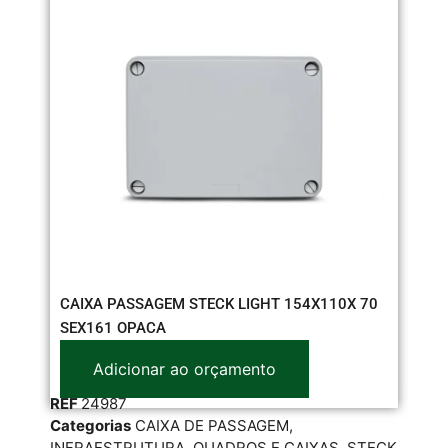
CAIXA PASSAGEM STECK LIGHT 154X110X 70
CE
SEX161 OPACA
Adicionar ao orçamento
RE
REF
24987
Cat
Categorias
CAIXA DE PASSAGEM
,
DIS
INFRAESTRUTURA
,
QUADROS E CAIXAS
,
STECK