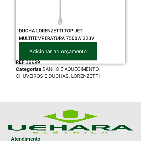
DUCHA LORENZETTI TOP JET
TO
MULTITEMPERATURA 7500W 220V
Adicionar ao orçamento
RE
REF
39999
Cat
Categorias
BANHO E AQUECIMENTO
,
LOR
CHUVEIROS E DUCHAS
,
LORENZETTI
Atendimento