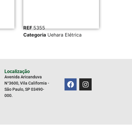
REF
5355
REF
43148
Categoria
Uehara Elétrica
Categoria
Localização
Avenida Aricanduva
N°3600, Vila California -
São Paulo, SP 03490-
000.