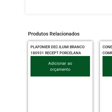
Produtos Relacionados
IP65 2 X
PLAFONIER DEC.ILUMI BRANCO
CONE
180931 RECEPT PORCELANA
COMP
o
Adicionar ao
orçamento