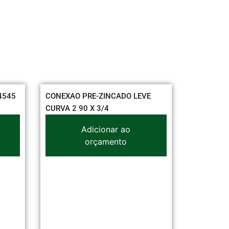
4545
CONEXAO PRE-ZINCADO LEVE
KANAFLEX
CURVA 2 90 X 3/4
50M DN5
Adicionar ao
orçamento