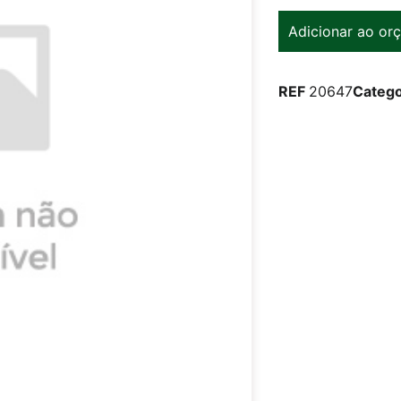
Adicionar ao or
REF
20647
Catego