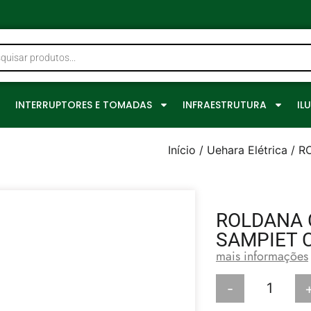
0
INTERRUPTORES E TOMADAS
INFRAESTRUTURA
IL
Início
/
Uehara Elétrica
/ R
ROLDANA C
SAMPIET 
mais informações
-