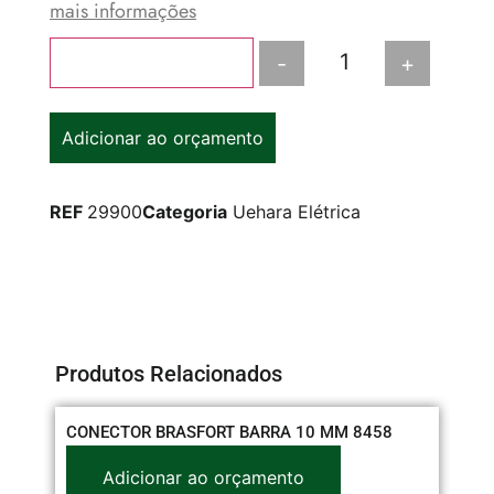
mais informações
-
+
Adicionar ao carrinho
Adicionar ao orçamento
REF
29900
Categoria
Uehara Elétrica
Produtos Relacionados
CONECTOR BRASFORT BARRA 10 MM 8458
PL
RE
Adicionar ao orçamento