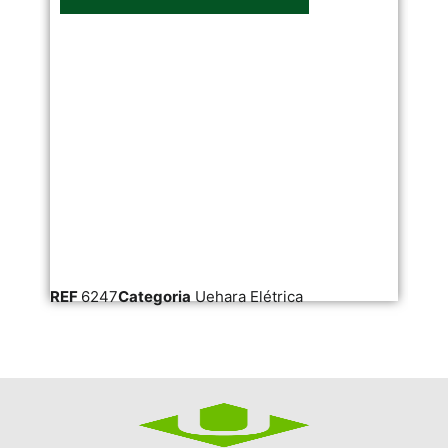
REF
6247
Categoria
Uehara Elétrica
RE