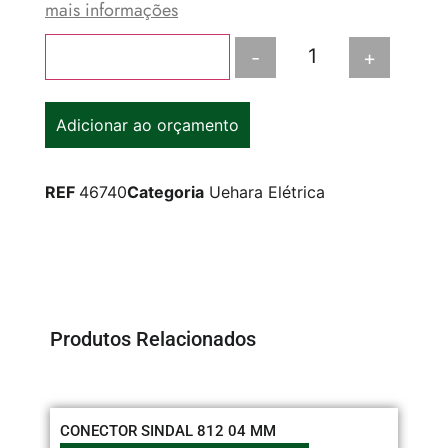
mais informações
-
+
Adicionar ao carrinho
Adicionar ao orçamento
REF
46740
Categoria
Uehara Elétrica
Produtos Relacionados
CONECTOR SINDAL 812 04 MM
CO