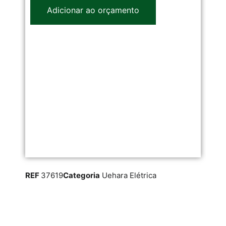
Adicionar ao orçamento
REF
37619
Categoria
Uehara Elétrica
RE