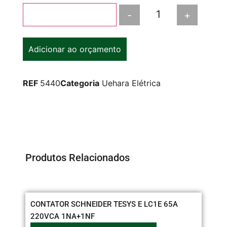
-
+
Adicionar ao carrinho
Adicionar ao orçamento
REF
5440
Categoria
Uehara Elétrica
Produtos Relacionados
CONTATOR SCHNEIDER TESYS E LC1E 65A
TO
220VCA 1NA+1NF