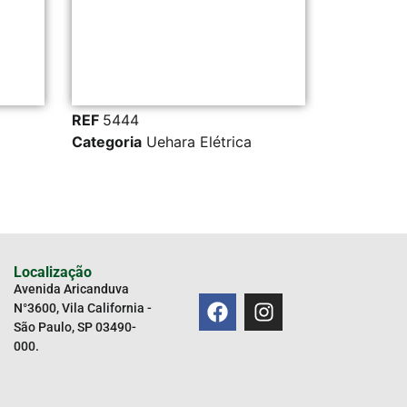
X 1,00 MM BRA
Adici
orça
REF
40730
Categorias
CAB
REF
5444
FIOS E CABOS
,
Categoria
Uehara Elétrica
Uehara Elétrica
Localização
Avenida Aricanduva
N°3600, Vila California -
São Paulo, SP 03490-
000.