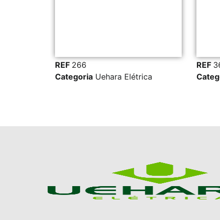
REF
266
REF
36702
Categoria
Uehara Elétrica
Categoria
U