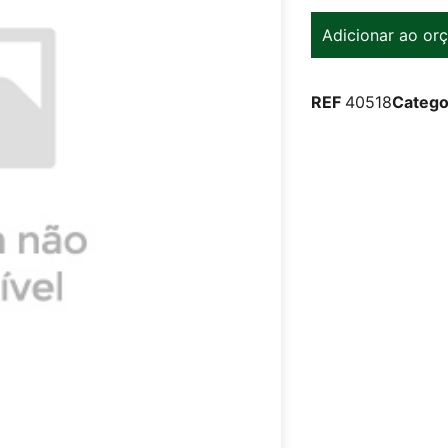
Adicionar ao or
REF
40518
Catego