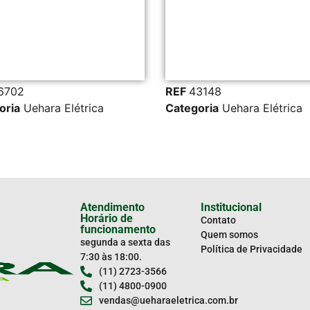
REF
43148
ehara Elétrica
Categoria
Uehara Elétrica
Atendimento
Institucional
Horário de
Contato
funcionamento
Quem somos
segunda a sexta das
Política de Privacidade
7:30 às 18:00.
(11) 2723-3566
(11) 4800-0900
vendas@ueharaeletrica.com.br