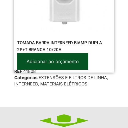
TOMADA BARRA INTERNEED BIAMP DUPLA
VE
2P+T BRANCA 10/20A
Adicionar ao orçamento
RE
REF
41808
Cat
Categorias
EXTENSÕES E FILTROS DE LINHA
,
ELÉ
INTERNEED
,
MATERIAIS ELÉTRICOS