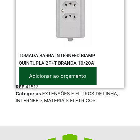
TOMADA BARRA INTERNEED BIAMP
CH
QUINTUPLA 2P+T BRANCA 10/20A
30
Adicionar ao orçamento
REF
41817
RE
Categorias
EXTENSÕES E FILTROS DE LINHA
,
Cat
INTERNEED
,
MATERIAIS ELÉTRICOS
ELÉ