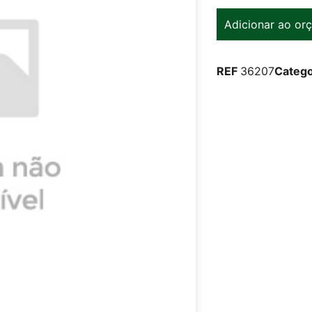
Adicionar ao or
REF
36207
Catego