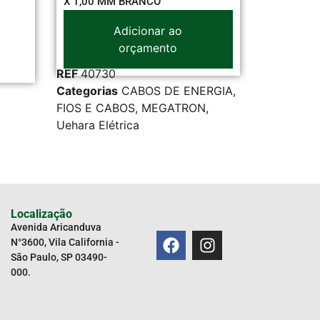
X 1,00 MM BRANCO
Adicionar ao
orçamento
REF
40730
Categorias
CABOS DE ENERGIA
,
REF
32641
FIOS E CABOS
,
MEGATRON
,
Categoria
Ueh
Uehara Elétrica
Localização
Avenida Aricanduva
N°3600, Vila California -
São Paulo, SP 03490-
000.