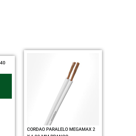
CABO FLEX M
VERMELHO
Adi
or
CORDAO PARALELO MEGAMAX 2