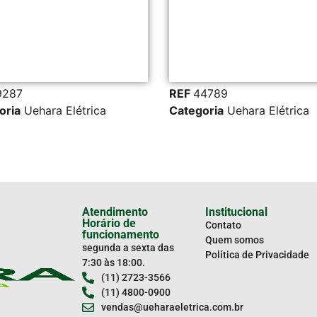
7
REF
44789
a
Uehara Elétrica
Categoria
Uehara Elétrica
Atendimento
Institucional
Horário de
Contato
funcionamento
Quem somos
segunda a sexta das
Política de Privacidade
7:30 às 18:00.
(11) 2723-3566
(11) 4800-0900
vendas@ueharaeletrica.com.br