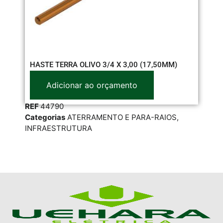
HASTE TERRA OLIVO 3/4 X 3,00 (17,50MM)
CO
Adicionar ao orçamento
REF
44790
RE
Categorias
ATERRAMENTO E PARA-RAIOS
,
Cat
INFRAESTRUTURA
TUB