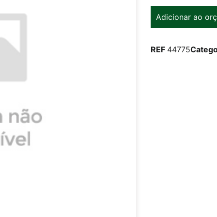
Adicionar ao or
REF
44775
Catego