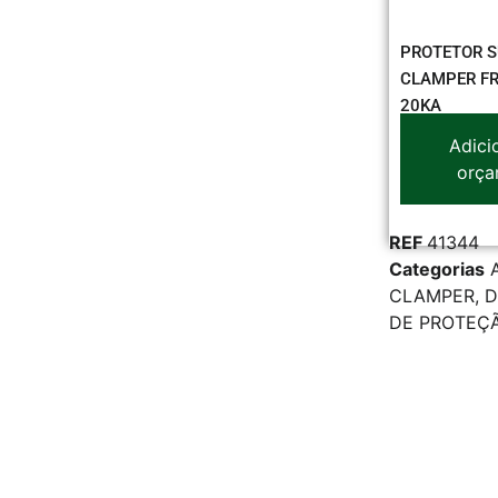
PROTETOR 
CLAMPER FR
20KA
Adici
orça
REF
41344
Categorias
CLAMPER
,
D
DE PROTEÇ