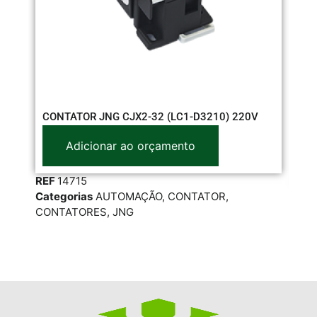
PR
CONTATOR JNG CJX2-32 (LC1-D3210) 220V
DI
Adicionar ao orçamento
REF
14715
RE
Categorias
AUTOMAÇÃO
,
CONTATOR
,
Cat
CONTATORES
,
JNG
JNG