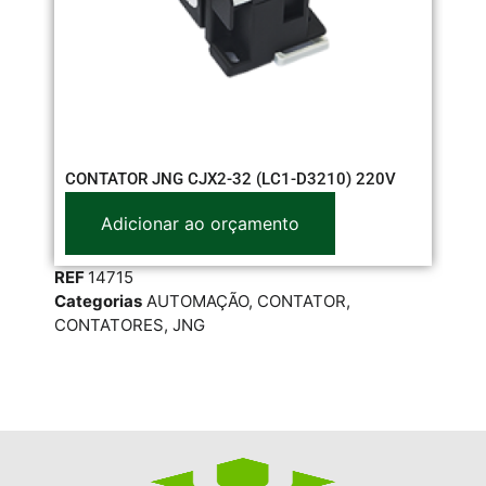
IN
CONTATOR JNG CJX2-32 (LC1-D3210) 220V
Adicionar ao orçamento
RE
REF
14715
Cat
Categorias
AUTOMAÇÃO
,
CONTATOR
,
RES
CONTATORES
,
JNG
STE