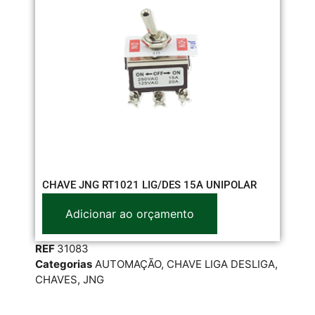
IN
CHAVE JNG RT1021 LIG/DES 15A UNIPOLAR
Adicionar ao orçamento
RE
REF
31083
Cat
Categorias
AUTOMAÇÃO
,
CHAVE LIGA DESLIGA
,
RES
CHAVES
,
JNG
STE