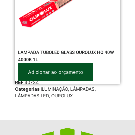
LÂMPADA TUBOLED GLASS OUROLUX HO 40W
LÂ
4000K 1L
Adicionar ao orçamento
RE
REF
40734
Cat
Categorias
ILUMINAÇÃO
,
LÂMPADAS
,
LÂM
LÂMPADAS LED
,
OUROLUX