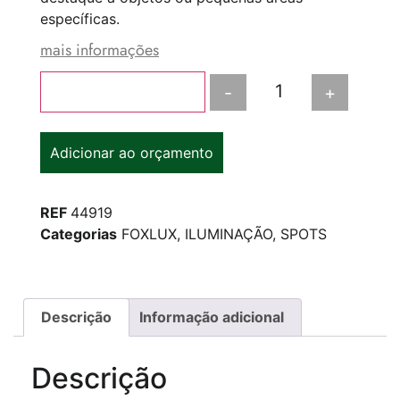
específicas.
mais informações
-
+
Adicionar ao carrinho
Adicionar ao orçamento
REF
44919
Categorias
FOXLUX
,
ILUMINAÇÃO
,
SPOTS
Descrição
Informação adicional
Descrição